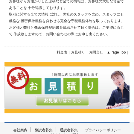
お客様からお預かりした原稿など全ての情報は、お客様の大切な資産で
あることを 十分認識しております。
取引に関する全ての情報に対し、弊社のスタッフを含め、スタッフにも
厳格な 機密保持義務を負わせる完全な守秘義務体制を取っております。
お客様と弊社と機密保持契約書を締結させて頂く場合は、ご要望に応じ
て 作成致しますので、お問い合わせの際にお申し出ください。
料金表
｜
お見積り
｜
お問合せ
｜
▲Page Top
｜
会社案内
翻訳者募集
通訳者募集
プライバシーポリシー