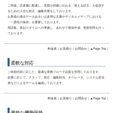
ご用途、読者層に配慮し、意図が的確に伝わる「使える訳文」を提供す
るための入念な校正・編集作業をしております。
お客様の過去データあるいは多用な文書やデジタルメディアにおける
「一貫性の保持」を重要しております。
用語集、表記スタイルへの準拠し、あわせて新規作成、更新管理も行っ
ております。
料金表
｜
お見積り
｜
お問合せ
｜
▲Page Top
｜
柔軟な対応
ご依頼内容に応じた、最適な業務フローで品質を管理しております。
必要に応じて、スタッフ、校正・編集担当、オペレータ、システム担当
者などによるチームを編成しております。
料金表
｜
お見積り
｜
お問合せ
｜
▲Page Top
｜
厳格な機密保持