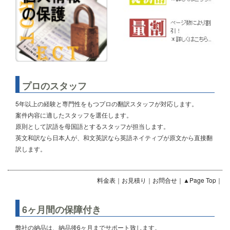
プロのスタッフ
5年以上の経験と専門性をもつプロの翻訳スタッフが対応します。
案件内容に適したスタッフを選任します。
原則として訳語を母国語とするスタッフが担当します。
英文和訳なら日本人が、和文英訳なら英語ネイティブが原文から直接翻
訳します。
料金表
｜
お見積り
｜
お問合せ
｜
▲Page Top
｜
6ヶ月間の保障付き
弊社の納品は、納品後6ヶ月までサポート致します。