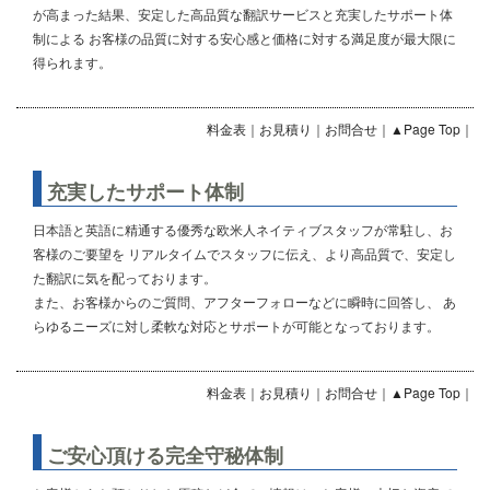
が高まった結果、安定した高品質な翻訳サービスと充実したサポート体
制による お客様の品質に対する安心感と価格に対する満足度が最大限に
得られます。
料金表
｜
お見積り
｜
お問合せ
｜
▲Page Top
｜
充実したサポート体制
日本語と英語に精通する優秀な欧米人ネイティブスタッフが常駐し、お
客様のご要望を リアルタイムでスタッフに伝え、より高品質で、安定し
た翻訳に気を配っております。
また、お客様からのご質問、アフターフォローなどに瞬時に回答し、 あ
らゆるニーズに対し柔軟な対応とサポートが可能となっております。
料金表
｜
お見積り
｜
お問合せ
｜
▲Page Top
｜
ご安心頂ける完全守秘体制