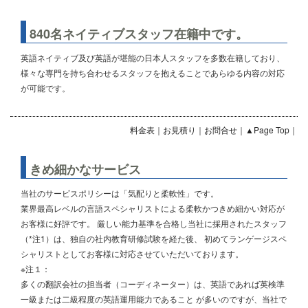
840名ネイティブスタッフ在籍中です。
英語ネイティブ及び英語が堪能の日本人スタッフを多数在籍しており、
様々な専門を持ち合わせるスタッフを抱えることであらゆる内容の対応
が可能です。
料金表
｜
お見積り
｜
お問合せ
｜
▲Page Top
｜
きめ細かなサービス
当社のサービスポリシーは「気配りと柔軟性」です。
業界最高レベルの言語スペシャリストによる柔軟かつきめ細かい対応が
お客様に好評です。 厳しい能力基準を合格し当社に採用されたスタッフ
（*注1）は、独自の社内教育研修試験を経た後、 初めてランゲージスペ
シャリストとしてお客様に対応させていただいております。
※注１：
多くの翻訳会社の担当者（コーディネーター）は、英語であれば英検準
一級または二級程度の英語運用能力であること が多いのですが、当社で