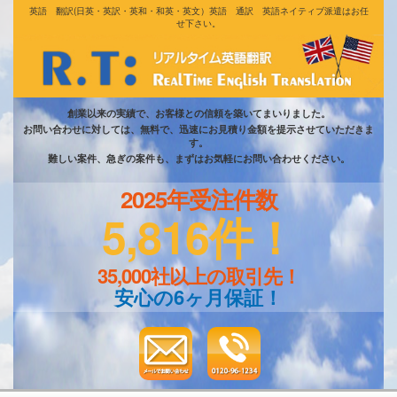
英語 翻訳(日英・英訳・英和・和英・英文）英語 通訳 英語ネイティブ派遣はお任
せ下さい。
創業以来の実績で、お客様との信頼を築いてまいりました。
お問い合わせに対しては、無料で、迅速にお見積り金額を提示させていただきま
す。
難しい案件、急ぎの案件も、まずはお気軽にお問い合わせください。
2025年受注件数
5,816件！
35,000社以上の取引先！
安心の6ヶ月保証！