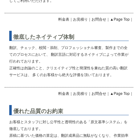
してご利用いただけます。
料金表
｜
お見積り
｜
お問合せ
｜
▲Page Top
｜
徹底したネイティブ体制
翻訳、チェック、校閲・添削、プロフェッショナル審査、製作までの全
てのプロセスにおいて、 翻訳言語に対応するネイティブによって作業が
行われております。
正確性は勿論のこと、クリエイティブ性と簡潔性を兼ねた質の高い翻訳
サービスは、 多くのお客様から絶大な評価を頂いております。
料金表
｜
お見積り
｜
お問合せ
｜
▲Page Top
｜
優れた品質のお約束
お客様とスタッフに対し公平性と透明性のある「原文基準システム」を
徹底しております。
原稿に基づいた価格の算定は、翻訳成果品に無駄がなくなり、 作業効率