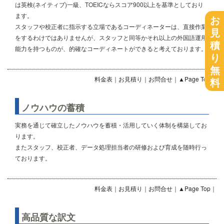
は英検(ネイティブ)一級、TOEICならスコア900以上を基準としており
ます。
お
スタッフや校正者に指示する立場であるコーディネーターは、直接作業
見
をするわけではありませんが、スタッフと同等かそれ以上の外国語運用
積
能力を持つものが、的確なコーディネートができると考えております。
り
無
料金表
｜
お見積り
｜
お問合せ
｜
▲Page Top
｜
料
ノウハウの蓄積
実務を通じて確立したノウハウを蓄積・活用していく体制を構築してお
ります。
またスタッフ、校正者、データ処理担当者の研修および育成を随時行っ
ております。
料金表
｜
お見積り
｜
お問合せ
｜
▲Page Top
｜
高品質な訳文